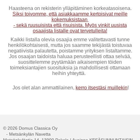
Haasteena on rekisterin ylläpitäminen korkeatasoisena.
Siksi toivomme, että asiakkaamme kertoisivat meille
kokemuksistaan
- sekä ruusuisista että risuisista. Myös vinkit uusista
osaajista listalle ovat tervetulleita!
Kaikki listalla olevia osaajia emme valitettavasti tunne
henkilökohtaisesti, mutta jos saamme tekijästä toistuvaa
negatiivista palautetta, poistamme yrityksen listaltamme.
Jos osaajan taidoista haluaa perusteellisti ottaa selvää,
suosittelemme pyytämään aikaisempien töiden
toimeksiantajien suosituksia ja mahdollisesti ottamaan
heihin yhteyttä.
Jos olet alan ammattilainen,
kerro itsestäsi muillekin
!
Tehty Yhdistysavaimella
©
2026 Domus Classica Oy
- Metsänkylän Navetta