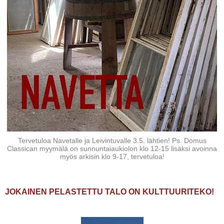
Tervetuloa Navetalle ja Leivintuvalle 3.5. lähtien! Ps. Domus
Classican myymälä on sunnuntaiaukiolon klo 12-15 lisäksi avoinna
myös arkisin klo 9-17, tervetuloa!
JOKAINEN PELASTETTU TALO ON KULTTUURITEKO!