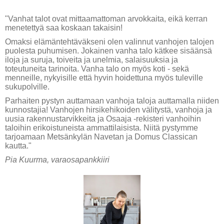
"Vanhat talot ovat mittaamattoman arvokkaita, eikä kerran
menetettyä saa koskaan takaisin!
Omaksi elämäntehtäväkseni olen valinnut vanhojen talojen
puolesta puhumisen. Jokainen vanha talo kätkee sisäänsä
iloja ja suruja, toiveita ja unelmia, salaisuuksia ja
toteutuneita tarinoita. Vanha talo on myös koti - sekä
menneille, nykyisille että hyvin hoidettuna myös tuleville
sukupolville.
Parhaiten pystyn auttamaan vanhoja taloja auttamalla niiden
kunnostajia! Vanhojen hirsikehikoiden välitystä, vanhoja ja
uusia rakennustarvikkeita ja Osaaja -rekisteri vanhoihin
taloihin erikoistuneista ammattilaisista. Niitä pystymme
tarjoamaan Metsänkylän Navetan ja Domus Classican
kautta."
Pia Kuurma, varaosapankkiiri